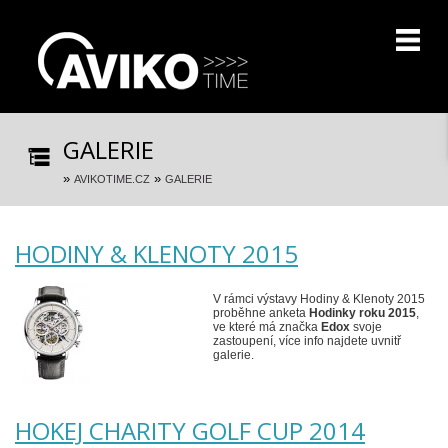
GALERIE
»
»
AVIKOTIME.CZ
GALERIE
HODINY & KLENOTY 2015
V rámci výstavy Hodiny & Klenoty 2015
proběhne anketa
Hodinky roku 2015
,
ve které má značka
Edox
svoje
zastoupení, více info najdete uvnitř
galerie.
HOKEJ CHARITY GOLF CUP 2014