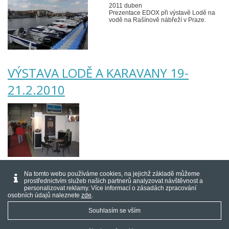
2011 duben
Prezentace EDOX při výstavě Lodě na
vodě na Rašínově nábřeží v Praze.
VÝSTAVA LODĚ A KARAVANY 19-
21.2.2010
1
2
Na tomto webu používáme cookies, na jejichž základě můžeme
prostřednictvím služeb našich partnerů analyzovat návštěvnost a
personalizovat reklamy. Více informací o zásadách zpracování
osobních údajů naleznete
zde
.
Souhlasím se vším