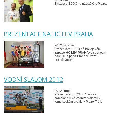
2013 leden
Zástupce EDOX na návštěvě v Praze.
PREZENTACE NA HC LEV PRAHA
2012 prosinec
Prezentace EDOX při hokejovém
zápase HC LEV PRAHA ve sportovní
hale HC Sparta Praha v Praze -
Holešovicích.
VODNÍ SLALOM 2012
2012 srpen
Prezentace EDOX při Světovém
šampionátu ve vodním slalomu v
kanoistickém areálu v Praze-Tróji.