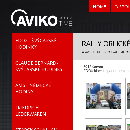
HOME
O SPO
EDOX - ŠVÝCARSKÉ
RALLY ORLICK
HODINKY
»
»
»
AVIKOTIME.CZ
GALERIE
CLAUDE BERNARD-
2012 červen
ŠVÝCARSKÉ HODINKY
EDOX hlavním partnerem dr
AMS - NĚMECKÉ
HODINY
FRIEDRICH
LEDERWAREN