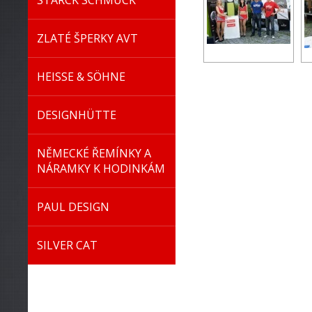
STARCK SCHMUCK
ZLATÉ ŠPERKY AVT
HEISSE & SÖHNE
DESIGNHÜTTE
NĚMECKÉ ŘEMÍNKY A
NÁRAMKY K HODINKÁM
PAUL DESIGN
SILVER CAT