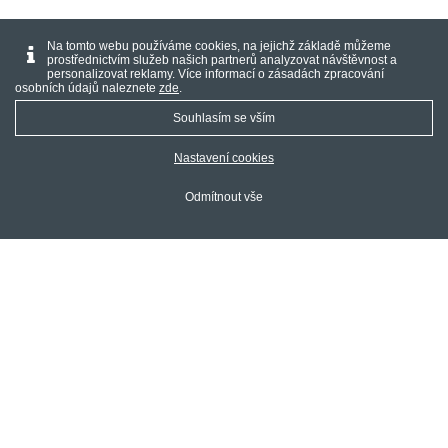
Na tomto webu používáme cookies, na jejichž základě můžeme
prostřednictvím služeb našich partnerů analyzovat návštěvnost a
personalizovat reklamy. Více informací o zásadách zpracování
osobních údajů naleznete
zde
.
Souhlasím se vším
Nastavení cookies
Odmítnout vše
©
NaOperak.cz s.r.o.
/
Publis CMS
Nastavení cookies