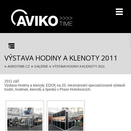
VÝSTAVA HODINY A KLENOTY 2011
»
»
»
AVIKOTIME.CZ
GALERIE
VÝSTAVA HODINY A KLENOTY 2011
2011 září
Výstava Hodiny a klenoty. EDOX na 20. mezinárodní specializované výstavě
hodin, hodinek, klenotů a šperků v Praze Holešovicích.