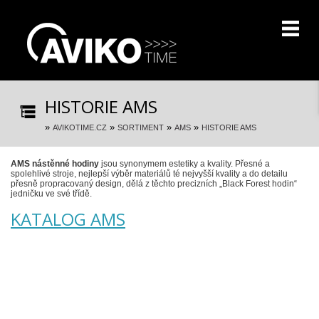
HISTORIE AMS
»
»
»
»
AVIKOTIME.CZ
SORTIMENT
AMS
HISTORIE AMS
AMS nástěnné hodiny
jsou synonymem estetiky a kvality. Přesné a
spolehlivé stroje, nejlepší výběr materiálů té nejvyšší kvality a do detailu
přesně propracovaný design, dělá z těchto precizních „Black Forest hodin“
jedničku ve své třídě.
KATALOG AMS