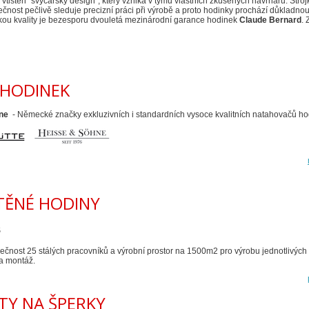
vtištěn "švýcarský design", který vzniká v týmu vlastních zkušených návrhářů. Stro
ečnost pečlivě sleduje precizní práci při výrobě a proto hodinky prochází důkladnou 
kou kvality je bezesporu dvouletá mezinárodní garance hodinek
Claude Bernard
. 
HODINEK
hne
- Německé značky exkluzivních i standardních vysoce kvalitních natahovačů ho
STĚNÉ HODINY
S
čnost 25 stálých pracovníků a výrobní prostor na 1500m2 pro výrobu jednotlivých č
 a montáž.
TY NA ŠPERKY