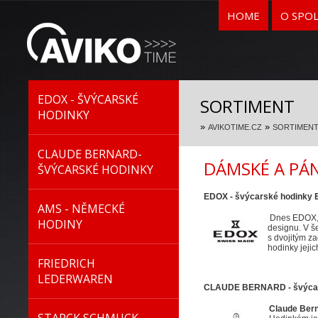
HOME
O SPO
EDOX - ŠVÝCARSKÉ
SORTIMENT
HODINKY
»
»
AVIKOTIME.CZ
SORTIMEN
CLAUDE BERNARD-
DÁMSKÉ A PÁ
ŠVÝCARSKÉ HODINKY
EDOX - švýcarské hodinky
AMS - NĚMECKÉ
Dnes EDOX, h
HODINY
designu. V š
s dvojitým z
hodinky jeji
FRIEDRICH
LEDERWAREN
CLAUDE BERNARD - š
výca
Claude Ber