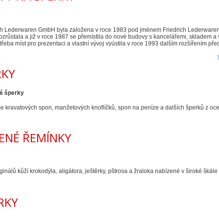
ch Lederwaren GmbH byla založena v roce 1983 pod jménem Friedrich Lederwaren,
rozrůstala a již v roce 1987 se přemístila do nové budovy s kancelářemi, skladem a
otřeba míst pro prezentaci a vlastní vývoj vyústila v roce 1993 dalším rozšířením 
RKY
é šperky
e kravatových spon, manžetových knoflíčků, spon na peníze a dalších šperků z oce
ENÉ ŘEMÍNKY
riginálů kůží krokodýla, aligátora, ještěrky, pštrosa a žraloka nabízené v široké škál
RKY