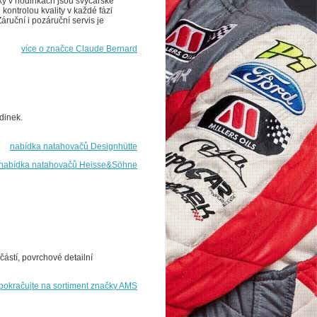
jky v hodinkách jsou švýcarské
kontrolou kvality v každé fázi
Záruční i pozáruční servis je
více o značce Claude Bernard
dinek.
nabídka natahovačů Designhütte
nabídka natahovačů Heisse&Söhne
ástí, povrchové detailní
pokračujte na sortiment značky AMS