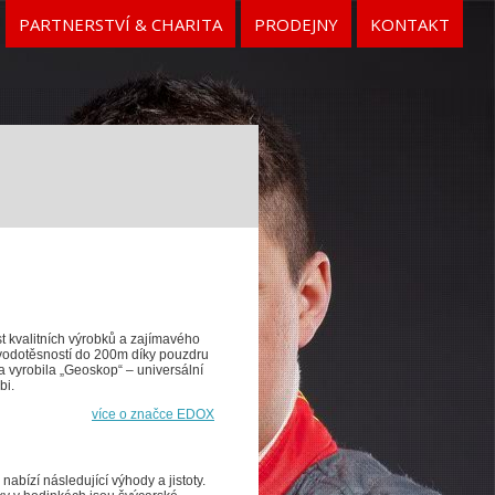
PARTNERSTVÍ & CHARITA
PRODEJNY
KONTAKT
t kvalitních výrobků a zajímavého
 vodotěsností do 200m díky pouzdru
 vyrobila „Geoskop“ – universální
bi.
více o značce EDOX
bízí následující výhody a jistoty.