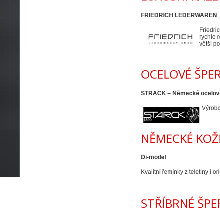
FRIEDRICH LEDERWAREN
Friedri
rychle 
větší p
OCELOVÉ ŠPE
STRACK – Německé ocelov
Výrobc
NĚMECKÉ KOŽ
Di-model
Kvalitní řemínky z teletiny i o
STŘÍBRNÉ ŠPE