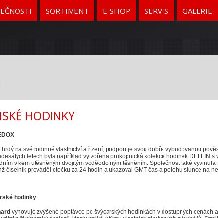
LEČNOSTI
SORTIMENT
E-SHOP
SERVIS
GALERIE
T
NSKÉ HODINKY
 EDOX
rdý na své rodinné vlastnictví a řízení, podporuje svou dobře vybudovanou pověs
edesátých letech byla například vytvořena průkopnická kolekce hodinek DELFIN s
adním víkem utěsněným dvojitým voděodolným těsněním. Společnost také vyvinula a
chž číselník prováděl otočku za 24 hodin a ukazoval GMT čas a polohu slunce na ne
rské hodinky
nard
vyhovuje zvýšené poptávce po švýcarských hodinkách v dostupných cenách a na