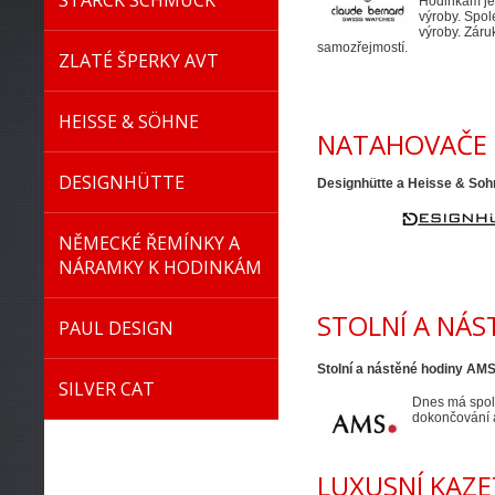
STARCK SCHMUCK
Hodinkám je 
výroby. Spol
výroby. Záru
samozřejmostí.
ZLATÉ ŠPERKY AVT
HEISSE & SÖHNE
NATAHOVAČE 
DESIGNHÜTTE
Designhütte a Heisse & So
NĚMECKÉ ŘEMÍNKY A
NÁRAMKY K HODINKÁM
STOLNÍ A NÁ
PAUL DESIGN
Stolní a nástěné hodiny AM
SILVER CAT
Dnes má spole
dokončování
LUXUSNÍ KAZE